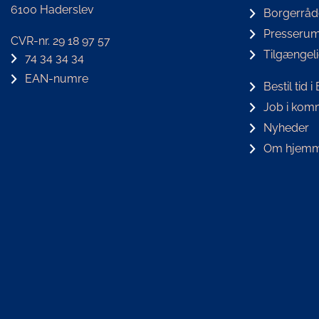
6100 Haderslev
Borgerråd
Presseru
CVR-nr. 29 18 97 57
Tilgængel
74 34 34 34
EAN-numre
Bestil tid 
Job i ko
Nyheder
Om hjemm