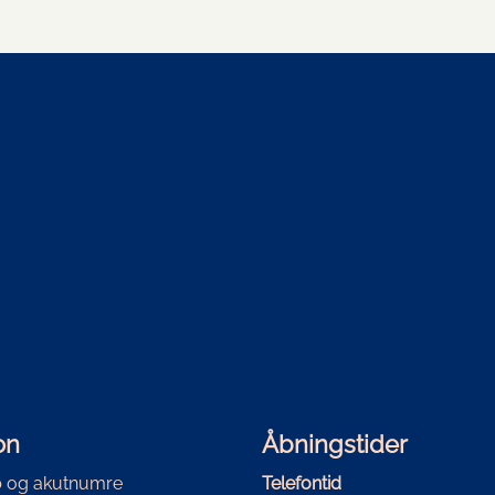
on
Åbningstider
 og akutnumre
Telefontid