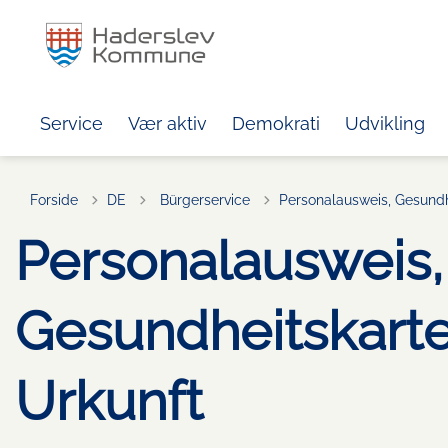
Service
Vær aktiv
Demokrati
Udvikling
Tilbage til
Forside
DE
Bürgerservice
Personalausweis, Gesundh
Personalausweis,
Gesundheitskart
Urkunft