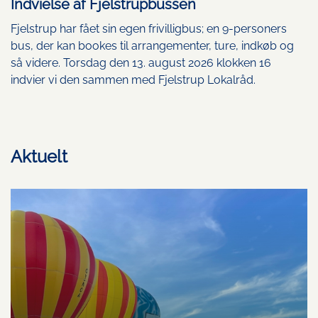
Indvielse af Fjelstrupbussen
Fjelstrup har fået sin egen frivilligbus; en 9-personers
bus, der kan bookes til arrangementer, ture, indkøb og
så videre. Torsdag den 13. august 2026 klokken 16
indvier vi den sammen med Fjelstrup Lokalråd.
Aktuelt