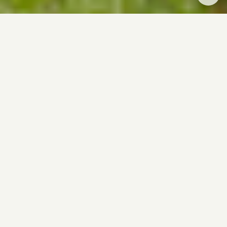
Flyt til Haderslev
Kommune
Overvejer du at flytte til Haderslev Kommune? Her
vil vi hinanden og vi gør vores bedste for at skabe
gode vilkår for at bo, leve og drive erhverv, uanset
hvor du flytter hen
Flyt til Haderslev