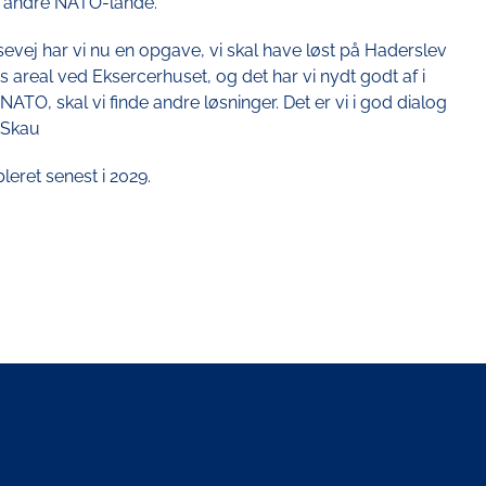
og andre NATO-lande.
j har vi nu en opgave, vi skal have løst på Haderslev
s areal ved Eksercerhuset, og det har vi nydt godt af i
ATO, skal vi finde andre løsninger. Det er vi i god dialog
 Skau
eret senest i 2029.