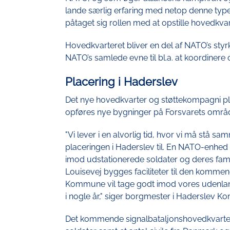
lande særlig erfaring med netop denne type
påtaget sig rollen med at opstille hovedkvar
Hovedkvarteret bliver en del af NATO’s sty
NATO’s samlede evne til bl.a. at koordinere 
Placering i Haderslev
Det nye hovedkvarter og støttekompagni place
opføres nye bygninger på Forsvarets områd
"Vi lever i en alvorlig tid, hvor vi må stå 
placeringen i Haderslev til. En NATO-enhed 
imod udstationerede soldater og deres fami
Louisevej bygges faciliteter til den komme
Kommune vil tage godt imod vores udenla
i nogle år," siger borgmester i Haderslev
Det kommende signalbataljonshovedkvarte