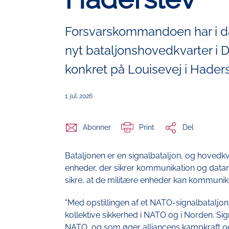
Forsvarskommandoen har i dag
nyt bataljonshovedkvarter i 
konkret på Louisevej i Haders
1. jul. 2026
Abonner
Print
Del
Bataljonen er en signalbataljon, og hovedkv
enheder, der sikrer kommunikation og datan
sikre, at de militære enheder kan kommunike
"Med opstillingen af et NATO-signalbataljon
kollektive sikkerhed i NATO og i Norden. Sign
NATO, og som øger alliancens kampkraft o