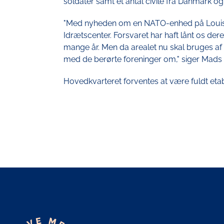
soldater samt et antal civile fra Danmark 
"Med nyheden om en NATO-enhed på Louiseve
Idrætscenter. Forsvaret har haft lånt os dere
mange år. Men da arealet nu skal bruges af N
med de berørte foreninger om," siger Mads
Hovedkvarteret forventes at være fuldt etabl