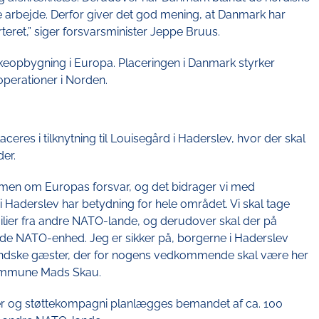
 arbejde. Derfor giver det god mening, at Danmark har
teret,” siger forsvarsminister Jeppe Bruus.
rkeopbygning i Europa. Placeringen i Danmark styrker
operationer i Norden.
res i tilknytning til Louisegård i Haderslev, hvor der skal
er.
sammen om Europas forsvar, og det bidrager vi med
i Haderslev har betydning for hele området. Vi skal tage
lier fra andre NATO-lande, og derudover skal der på
nde NATO-enhed. Jeg er sikker på, borgerne i Haderslev
ndske gæster, der for nogens vedkommende skal være her
 Kommune Mads Skau.
r og støttekompagni planlægges bemandet af ca. 100