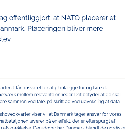
 offentliggjort, at NATO placerer et
Danmark. Placeringen bliver mere
lev.
arteret får ansvaret for at planlægge for og føre de
etværk mellem relevante enheder. Det betyder at de skal
re sammen ved tale, på skrift og ved udveksling af data.
shovedkvarter viser vi, at Danmark tager ansvar for vores
albataljonen leverer på en effekt, der er efterspurgt af
g afskrækkelse. Derudover har Danmark blandt de nordiske