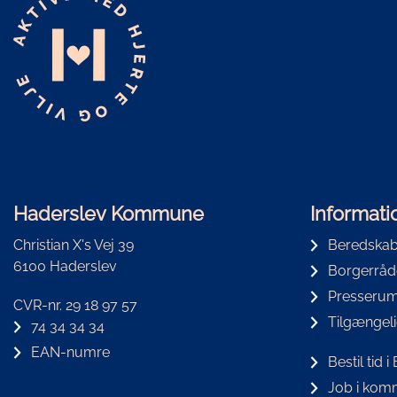
Haderslev Kommune
Informati
Christian X's Vej 39
Beredskab
6100 Haderslev
Borgerråd
Presseru
CVR-nr. 29 18 97 57
Tilgængel
74 34 34 34
EAN-numre
Bestil tid 
Job i ko