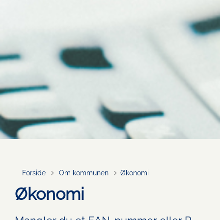
Tilbage til
Forside
Om kommunen
Økonomi
Økonomi