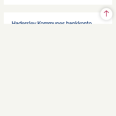
Haderslev Kommunes bankkonto
Skal du betale penge til Haderslev Kommune,
skal du overføre dem til vores hovedkonto i
Jyske Bank.