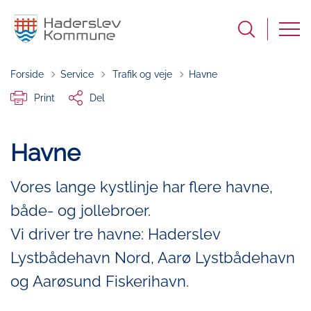
Tilbage til
Forside
Service
Trafik og veje
Havne
Print
Del
Havne
Vores lange kystlinje har flere havne,
både- og jollebroer.
Vi driver tre havne: Haderslev
Lystbådehavn Nord, Aarø Lystbådehavn
og Aarøsund Fiskerihavn.