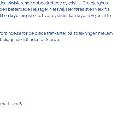
den eksisterende dobbeltrettede cykelsti til Gretbjerghus
 den befærdede Hejsager Næsvej. Her føres stien væk fra
l en krydsningshelle, hvor cyklister kan krydse vejen af to
forbindelse for de bløde trafikanter på strækningen mellem
 beliggende lidt udenfor Starup.
l marts 2026