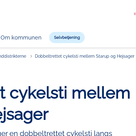
K
Om kommunen
Selvbetjening
nddistrikterne
Dobbeltrettet cykelsti mellem Starup og Hejsager
t cykelsti mellem
jsager
 en dobbeltrettet cykelsti langs