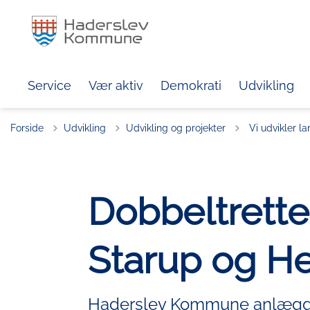
Service
Vær aktiv
Demokrati
Udvikling
Tilbage til
Forside
Udvikling
Udvikling og projekter
Vi udvikler la
Dobbeltrette
Starup og He
Haderslev Kommune anlægger