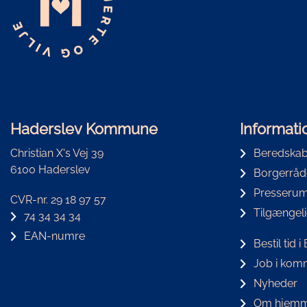
Haderslev Kommune
Informati
Christian X's Vej 39
Beredskab
6100 Haderslev
Borgerråd
Presseru
CVR-nr. 29 18 97 57
Tilgængel
74 34 34 34
EAN-numre
Bestil tid 
Job i ko
Nyheder
Om hjemm