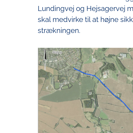
Lundingvej og Hejsagervej m
skal medvirke til at højne si
strækningen.