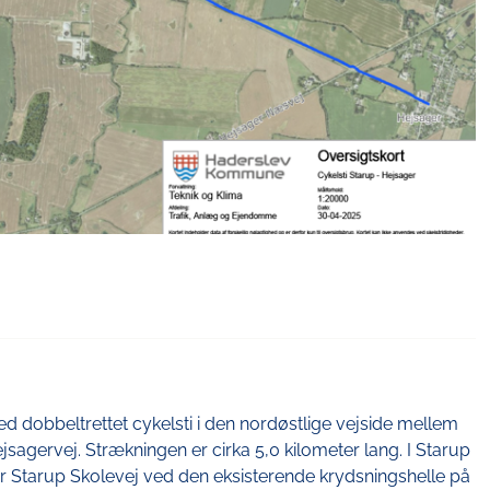
ed dobbeltrettet cykelsti i den nordøstlige vejside mellem
agervej. Strækningen er cirka 5,0 kilometer lang. I Starup
t for Starup Skolevej ved den eksisterende krydsningshelle på