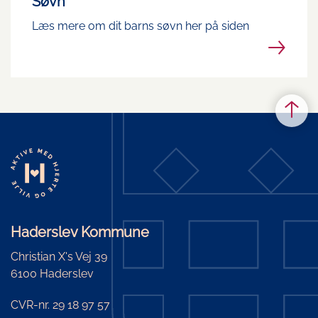
Søvn
Læs mere om dit barns søvn her på siden
Haderslev Kommune
Christian X's Vej 39
6100 Haderslev
CVR-nr. 29 18 97 57