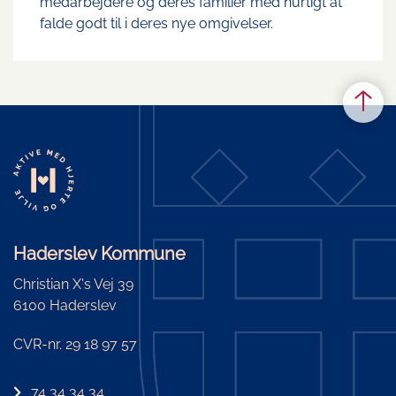
medarbejdere og deres familier med hurtigt at
falde godt til i deres nye omgivelser.
Haderslev Kommune
Christian X's Vej 39
6100 Haderslev
CVR-nr. 29 18 97 57
74 34 34 34