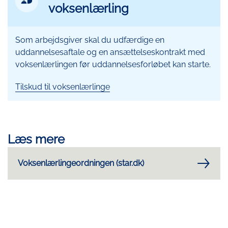
MitId
voksenlærling
- Voksenlærling
Ikon
Som arbejdsgiver skal du udfærdige en
uddannelsesaftale og en ansættelseskontrakt med
voksenlærlingen før uddannelsesforløbet kan starte.
Tilskud til voksenlærlinge
Læs mere
Voksenlærlingeordningen (star.dk)