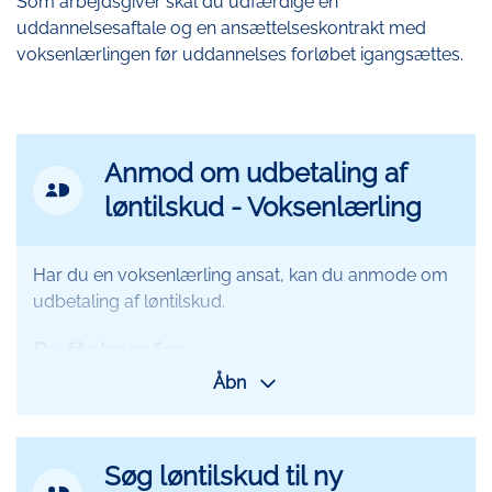
Som arbejdsgiver skal du udfærdige en
uddannelsesaftale og en ansættelseskontrakt med
voksenlærlingen før uddannelses forløbet igangsættes.
Anmod om udbetaling af
MitId
løntilskud - Voksenlærling
Ikon
Har du en voksenlærling ansat, kan du anmode om
udbetaling af løntilskud.
Du får brug for:
Åbn
MitID Erhverv eller medarbejdersignatur
Digital kopi af lønseddel
Søg løntilskud til ny
Anmod om udbetaling af løntilskud