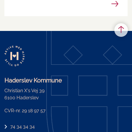
Haderslev Kommune
Christian X's Vej 39
6100 Haderslev
CVR-nr. 29 18 97 57
74 34 34 34