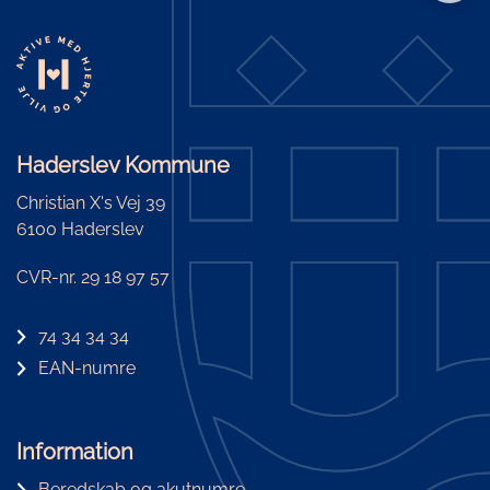
Haderslev Kommune
Christian X's Vej 39
6100 Haderslev
CVR-nr. 29 18 97 57
74 34 34 34
EAN-numre
Information
Beredskab og akutnumre