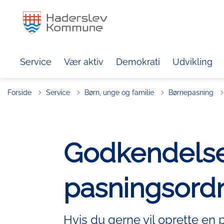
Service
Vær aktiv
Demokrati
Udvikling
Forside
Service
Børn, unge og familie
Børnepasning
Godkendelse
pasningsord
Hvis du gerne vil oprette en 