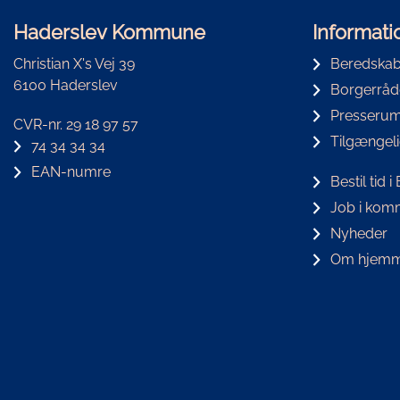
Haderslev Kommune
Informati
Christian X's Vej 39
Beredskab
6100 Haderslev
Borgerråd
Presseru
CVR-nr. 29 18 97 57
Tilgængel
74 34 34 34
EAN-numre
Bestil tid 
Job i ko
Nyheder
Om hjemm