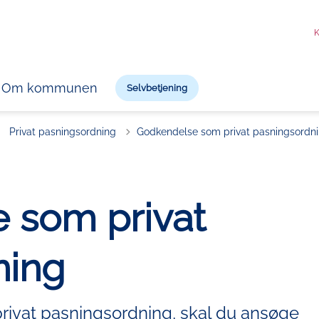
K
Om kommunen
Selvbetjening
Tilbage til
Privat pasningsordning
Godkendelse som privat pasningsordn
 som privat
ning
privat pasningsordning, skal du ansøge