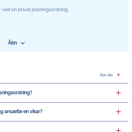
r ved en privat pasningsordning.
Åbn
privat pasningsordning
MitId
Ikon
Åbn alle
sningsordning?
g ansætte en vikar?