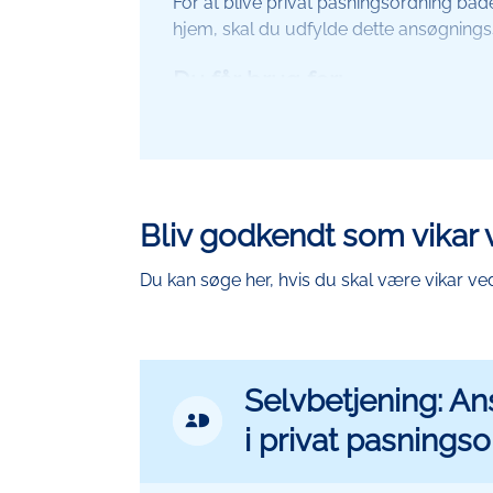
For at blive privat pasningsordning bå
hjem, skal du udfylde dette ansøgnin
Du får brug for:
MitID
Sådan gør du:
Udfyld ansøgningen
Bliv godkendt som vikar 
Søg om godkendelse som privat p
Du kan søge her, hvis du skal være vikar ve
Selvbetjening: A
MitId
i privat pasnings
Ikon