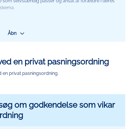
de som selvstændig passer og ansat af forældre i deres
gsskema
Åbn
ved en privat pasningsordning
asningsordning
d en privat pasningsordning.
MitId
Ikon
nsøg om godkendelse som vikar
ordning