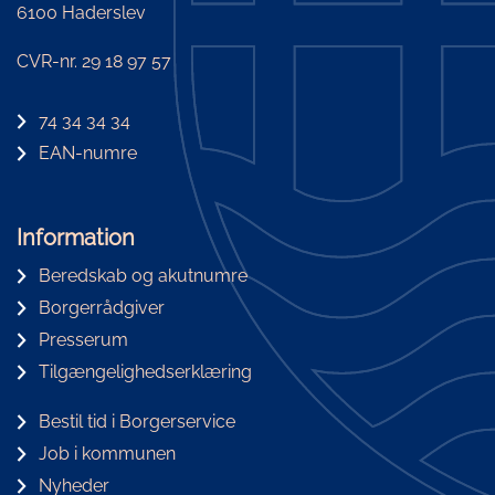
6100 Haderslev
CVR-nr. 29 18 97 57
74 34 34 34
EAN-numre
Information
Beredskab og akutnumre
Borgerrådgiver
Presserum
Tilgængelighedserklæring
Bestil tid i Borgerservice
Job i kommunen
Nyheder